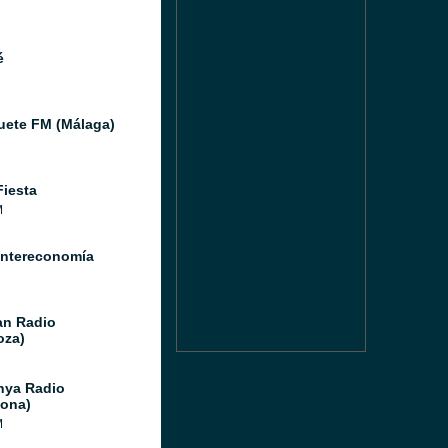
é
ete FM (Málaga)
Fiesta
M
Intereconomía
n Radio
oza)
nya Radio
lona)
M