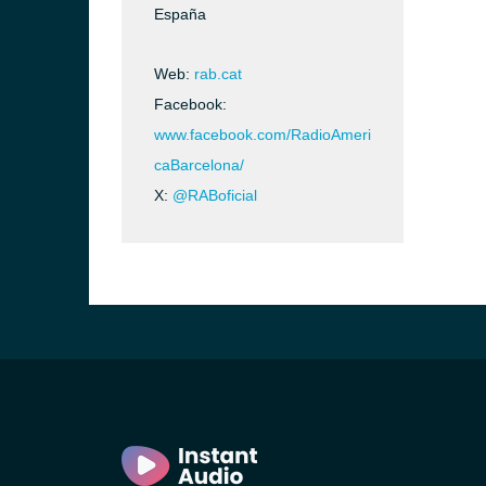
España
Web:
rab.cat
Facebook:
www.facebook.com/RadioAmeri
caBarcelona/
X:
@RABoficial