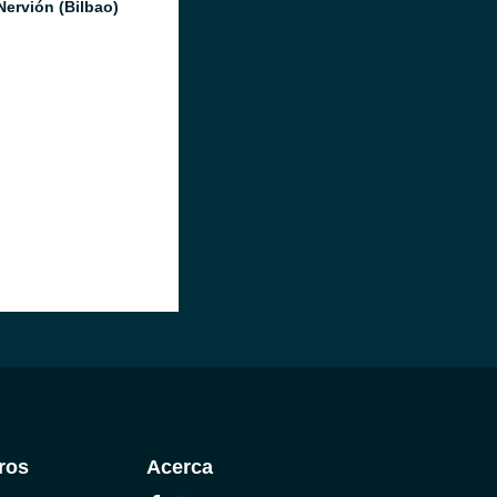
Nervión (Bilbao)
ros
Acerca