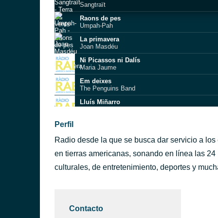
Sangtraït
Raons de pes
Umpah-Pah
La primavera
Joan Masdéu
Ni Picassos ni Dalís
Maria Jaume
Em deixes
The Penguins Band
Lluís Miñarro
Productor i director de cinema
Saps les meves eines
Perfil
Miquel Serra
Radio desde la que se busca dar servicio a los
L'Últim Crit
Roger Argemí
en tierras americanas, sonando en línea las 24
T'estimo bastant
culturales, de entretenimiento, deportes y muc
Xiula
Perquè vull
Ovidi Montllor
Contacto