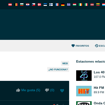
FAVORITOS
ESC
Estaciones relac
WEB
¿NO FUNCIONA?
Los 40
107.0 F
Hit FM
Me gusta (
5
)
(
0
)
89.9 FM
Onda 