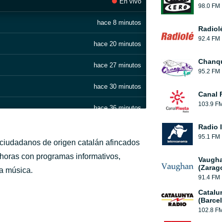
En vivo
98.0 FM
hace 8 minutos
Radiol
92.4 FM
hace 20 minutos
Chanqu
hace 27 minutos
95.2 FM
hace 30 minutos
Canal 
103.9 F
hace 36 minutos
Radio 
hace 39 minutos
95.1 FM
 ciudadanos de origen catalán afincados
hace 42 minutos
 horas con programas informativos,
Vaugha
(Zarag
ha música.
hace 47 minutos
91.4 FM
Catalu
hace 51 minutos
(Barce
102.8 F