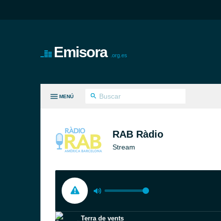
Emisora
.org.es
MENÚ
S GÉNEROS
RAB Ràdio
Stream
Terra de vents