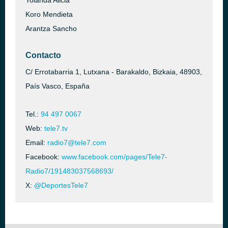
Yolanda Alicia
Koro Mendieta
Arantza Sancho
Contacto
C/ Errotabarria 1, Lutxana - Barakaldo, Bizkaia, 48903,
País Vasco, España
Tel.:
94 497 0067
Web:
tele7.tv
Email:
radio7@tele7.com
Facebook:
www.facebook.com/pages/Tele7-
Radio7/191483037568693/
X:
@DeportesTele7