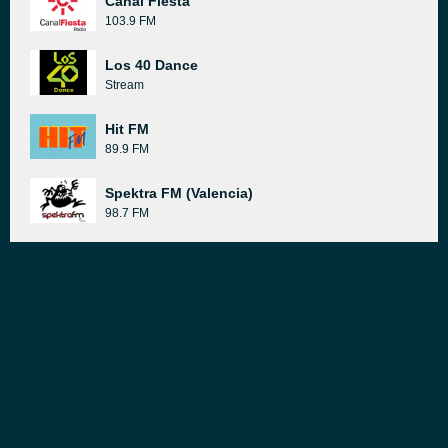
Canal Fiesta
103.9 FM
Los 40 Dance
Stream
Hit FM
89.9 FM
Spektra FM (Valencia)
98.7 FM