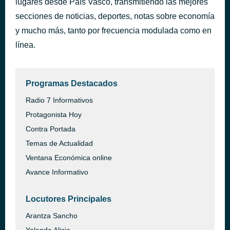
lugares desde País Vasco, transmitiendo las mejores
Espresso
secciones de noticias, deportes, notas sobre economía
hace 2 horas
Sabrina Carpenter
y mucho más, tanto por frecuencia modulada como en
línea.
Programas Destacados
Radio 7 Informativos
Protagonista Hoy
Contra Portada
Temas de Actualidad
Ventana Económica online
Avance Informativo
Locutores Principales
Arantza Sancho