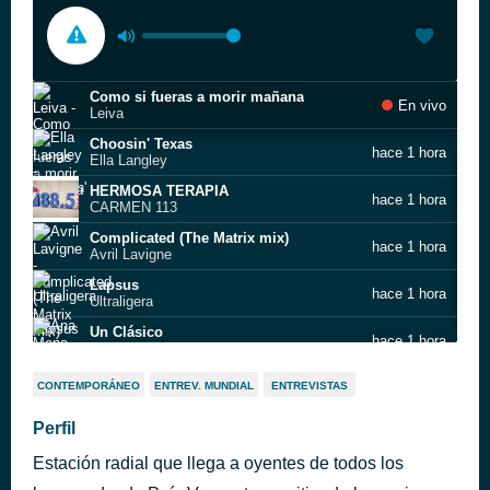
Como si fueras a morir mañana
En vivo
Leiva
Choosin' Texas
hace 1 hora
Ella Langley
HERMOSA TERAPIA
hace 1 hora
CARMEN 113
Complicated (The Matrix mix)
hace 1 hora
Avril Lavigne
Lapsus
hace 1 hora
Ultraligera
Un Clásico
hace 1 hora
Ana Mena & Fred De Palma
The Time Of My Life
hace 1 hora
CONTEMPORÁNEO
ENTREV. MUNDIAL
ENTREVISTAS
Benson Boone
Watch It Burn
Perfil
hace 2 horas
Katy Perry
Estación radial que llega a oyentes de todos los
All I Wanna Do
hace 2 horas
Sheryl Crow