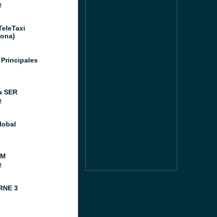
M
TeleTaxi
lona)
 Principales
a SER
M
lobal
FM
M
RNE 3