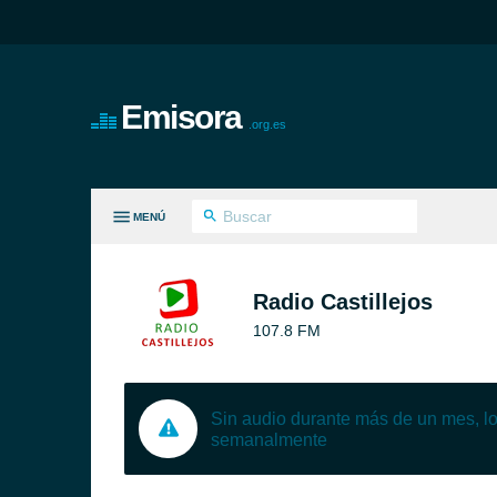
Emisora
.org.es
MENÚ
S GÉNEROS
Radio Castillejos
107.8 FM
Sin audio durante más de un mes, 
semanalmente