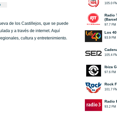
105.0 F
0
Radio 
(Barce
ueva de los Castillejos, que se puede
97.7 FM
ulada y a través de internet. Aquí
Los 40
gionales, cultura y entretenimiento.
93.9 FM
Caden
105.4 F
Ibiza G
97.6 FM
Rock 
101.7 F
Radio 
93.2 FM