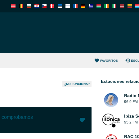
FAVORITOS
ESC
Estaciones relac
¿NO FUNCIONA?
Radio 
96.9 FM
Ibiza 
lo comprobamos
95.2 FM
Me gusta (
0
)
(
0
)
RAC 1