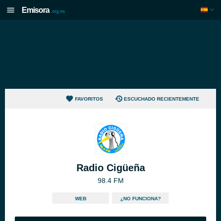
Emisora
.org.es
FAVORITOS
ESCUCHADO RECIENTEMENTE
Radio Cigüeña
98.4 FM
WEB
¿NO FUNCIONA?