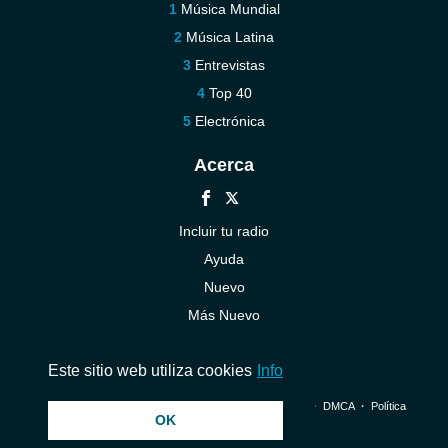
Música Mundial
Música Latina
Entrevistas
Top 40
Electrónica
Acerca
Incluir tu radio
Ayuda
Nuevo
Más Nuevo
Contáctenos
Este sitio web utiliza cookies
Info
© 2026 InstantAudio. Reservados todos los derechos. ・
DMCA
・
Política
OK
de privacidad