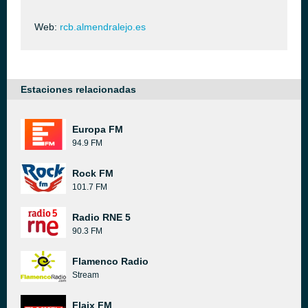
Web:
rcb.almendralejo.es
Estaciones relacionadas
Europa FM
94.9 FM
Rock FM
101.7 FM
Radio RNE 5
90.3 FM
Flamenco Radio
Stream
Flaix FM