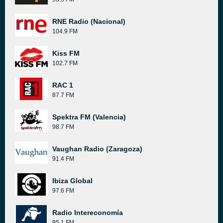
RNE Radio (Nacional)
104.9 FM
Kiss FM
102.7 FM
RAC 1
87.7 FM
Spektra FM (Valencia)
98.7 FM
Vaughan Radio (Zaragoza)
91.4 FM
Ibiza Global
97.6 FM
Radio Intereconomía
95.1 FM