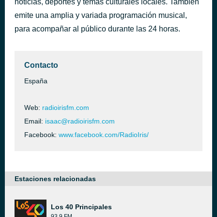
noticias, deportes y temas culturales locales. También
Amores Dormidos
emite una amplia y variada programación musical,
hace 41 minutos
40
para acompañar al público durante las 24 horas.
Contacto
España
Web:
radioirisfm.com
Email:
isaac@radioirisfm.com
Facebook:
www.facebook.com/RadioIris/
Estaciones relacionadas
Los 40 Principales
93.9 FM