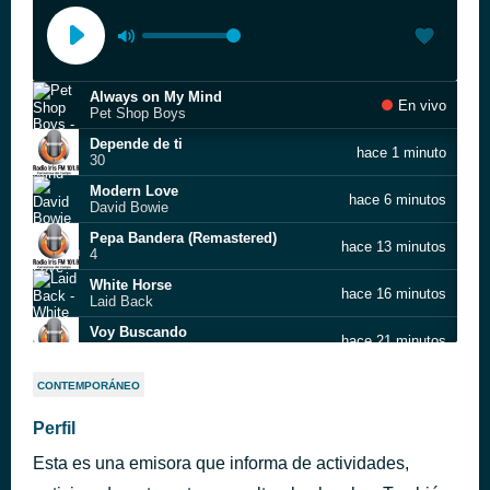
Always on My Mind
En vivo
Pet Shop Boys
Depende de ti
hace 1 minuto
30
Modern Love
hace 6 minutos
David Bowie
Pepa Bandera (Remastered)
hace 13 minutos
4
White Horse
hace 16 minutos
Laid Back
Voy Buscando
hace 21 minutos
15
Santa Lucía
hace 28 minutos
CONTEMPORÁNEO
Miguel Ríos
Semilla Glacial (Remastered 2016)
Perfil
hace 31 minutos
1
Esta es una emisora que informa de actividades,
Bailando
hace 36 minutos
Alaska Y Los Pegamoides