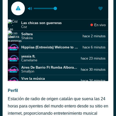
Las chicas son guerreras
En vivo
Coz
Soltera
hace 2 minutos
Shakira
Hippiiaa (Entrevista) Welcome to Hippiiaa
hace 6 minutos
yessia ft.
hace 23 minutos
Camelame
Aires De Barrio Ft Rumba Alborada ( Prod Funes Beats)
hace 30 minutos
Smalljon
Vive la música
hace 34 minutos
INDICATIVO
Caminant
Perfil
hace 39 minutos
Macedònia
Estación de radio de origen catalán que suena las 24
Anitta J Balvin Downtown Official Music Video[MIMP3]
hace 44 minutos
horas para oyentes del mundo entero desde su sitio en
To the Church
internet, proporcionando entretenimiento musical
hace 49 minutos
Two Disciples