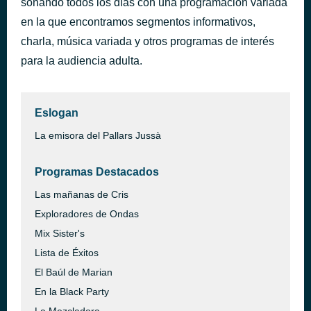
sonando todos los días con una programación variada
Tu y Yo
en la que encontramos segmentos informativos,
hace 38 minutos
Oscar Maydon, Victor Mendivil
charla, música variada y otros programas de interés
para la audiencia adulta.
Eslogan
La emisora del Pallars Jussà
Programas Destacados
Las mañanas de Cris
Exploradores de Ondas
Mix Sister's
Lista de Éxitos
El Baúl de Marian
En la Black Party