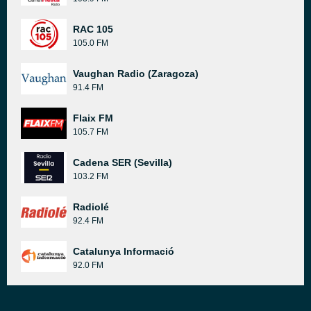
RAC 105
105.0 FM
Vaughan Radio (Zaragoza)
91.4 FM
Flaix FM
105.7 FM
Cadena SER (Sevilla)
103.2 FM
Radiolé
92.4 FM
Catalunya Informació
92.0 FM