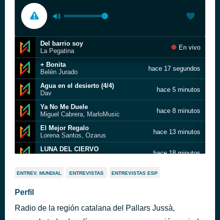
Del barrio soy
En vivo
La Pegatina
+ Bonita
hace 17 segundos
Belén Jurado
Agua en el desierto (4/4)
hace 5 minutos
Dav
Ya No Me Duele
hace 8 minutos
Miguel Cabrera, MarloMusic
El Mejor Regalo
hace 13 minutos
Lorena Santos, Ozarus
LUNA DEL CIERVO
hace 18 minutos
Emmanuel Leman, ALIS
PERDUTS TU I JO
hace 23 minutos
ENTREV. MUNDIAL
ENTREVISTAS
ENTREVISTAS ESP
KORA
Isla Viva
Perfil
hace 27 minutos
Gente De Zona, Juan Magán
Radio de la región catalana del Pallars Jussà,
Respétame
hace 32 minutos
Manuel Carrasco, Kany García