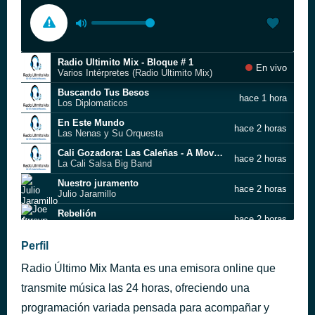
Radio Ultimito Mix - Bloque # 1
En vivo
Varios Intérpretes (Radio Ultimito Mix)
Buscando Tus Besos
hace 1 hora
Los Diplomaticos
En Este Mundo
hace 2 horas
Las Nenas y Su Orquesta
Cali Gozadora: Las Caleñas - A Mover La Colita
hace 2 horas
La Cali Salsa Big Band
Nuestro juramento
hace 2 horas
Julio Jaramillo
Rebelión
hace 2 horas
Joe Arroyo y La Verdad
Es por ti
Perfil
hace 2 horas
Cómplices
Radio Último Mix Manta es una emisora online que
Tú me pides que te olvide
hace 2 horas
Leo Dan
transmite música las 24 horas, ofreciendo una
Periódico De Ayer
programación variada pensada para acompañar y
hace 2 horas
Héctor Lavoe