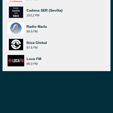
Cadena SER (Sevilla)
103.2 FM
Radio María
96.9 FM
Ibiza Global
97.6 FM
Loca FM
96.0 FM