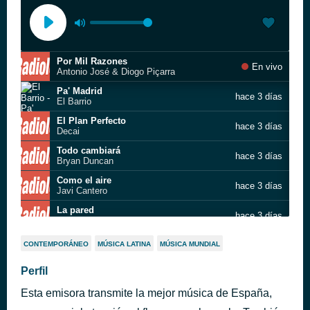
Por Mil Razones
En vivo
Antonio José & Diogo Piçarra
Pa' Madrid
hace 3 días
El Barrio
El Plan Perfecto
hace 3 días
Decai
Todo cambiará
hace 3 días
Bryan Duncan
Como el aire
hace 3 días
Javi Cantero
La pared
hace 3 días
Alfredo Tejada,Gonzalo Grau
Ya No Somos Niños
hace 3 días
CONTEMPORÁNEO
MÚSICA LATINA
MÚSICA MUNDIAL
Josue Rarujo
El emigrante
Perfil
hace 3 días
Fran Doblas
Esta emisora transmite la mejor música de España,
Sobreviviré
hace 3 días
Pilar Valero 'Calaita'