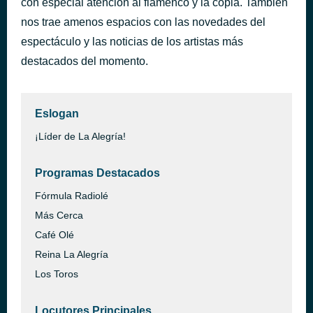
con especial atención al flamenco y la copla. También
Mi Principio y Mi Fin
nos trae amenos espacios con las novedades del
hace 3 días
Marta Quintero
espectáculo y las noticias de los artistas más
destacados del momento.
Eslogan
¡Líder de La Alegría!
Programas Destacados
Fórmula Radiolé
Más Cerca
Café Olé
Reina La Alegría
Los Toros
Locutores Principales