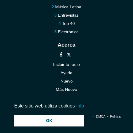
Música Latina
Entrevistas
Top 40
Electrónica
Acerca
Incluir tu radio
Ayuda
Nuevo
Más Nuevo
Contáctenos
Este sitio web utiliza cookies
Info
© 2026 InstantAudio. Reservados todos los derechos. ・
DMCA
・
Política
OK
de privacidad