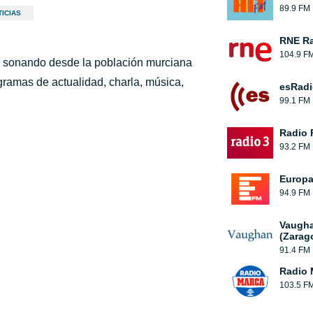
89.9 FM
ICIAS
RNE Ra
104.9 F
, sonando desde la población murciana
gramas de actualidad, charla, música,
esRadi
99.1 FM
Radio 
93.2 FM
Europ
94.9 FM
Vaugha
(Zarag
91.4 FM
Radio 
103.5 F