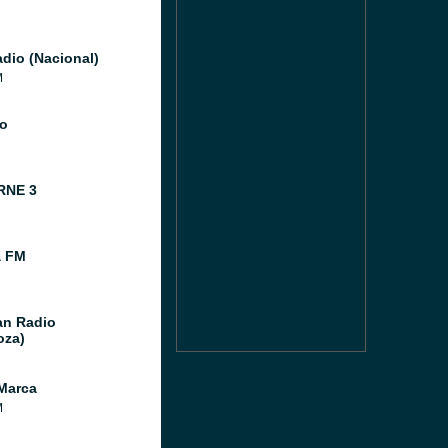
dio (Nacional)
M
o
RNE 3
a FM
n Radio
oza)
Marca
M