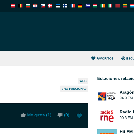
FAVORITOS
ESC
Estaciones relac
WEB
¿NO FUNCIONA?
Aragón
94.9 FM
Radio 
Me gusta (
1
)
(
0
)
90.3 FM
Hit FM