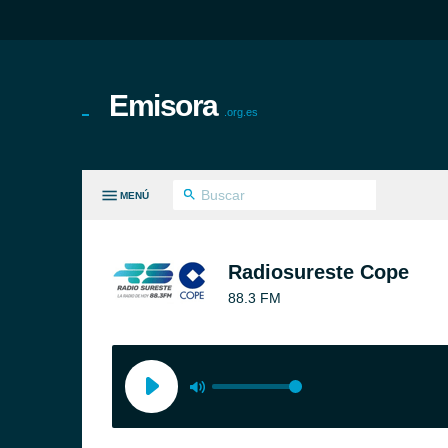
Emisora
.org.es
MENÚ
S GÉNEROS
Radiosureste Cope
88.3 FM