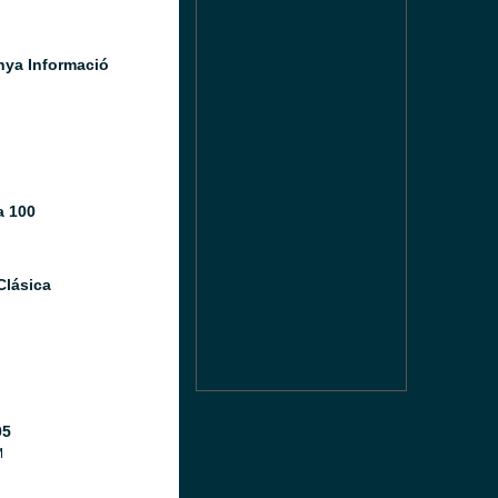
nya Informació
 100
Clásica
05
M