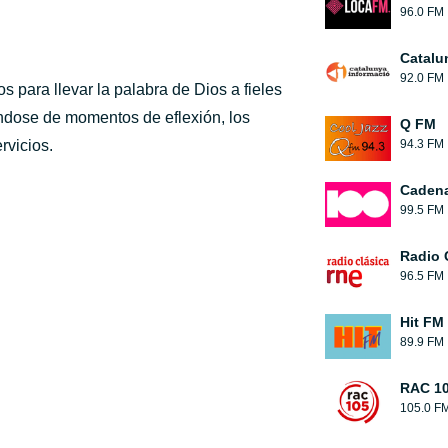
96.0 FM
Catalu
92.0 FM
s para llevar la palabra de Dios a fieles
éndose de momentos de eflexión, los
Q FM
rvicios.
94.3 FM
Cadena
99.5 FM
Radio 
96.5 FM
Hit FM
89.9 FM
RAC 1
105.0 F