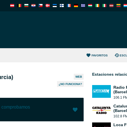
FAVORITOS
ESC
Estaciones relac
rcia)
WEB
¿NO FUNCIONA?
Radio 
(Barce
106.1 F
Catalu
lo comprobamos
(Barce
102.8 F
Me gusta (
6
)
(
0
)
Loca 