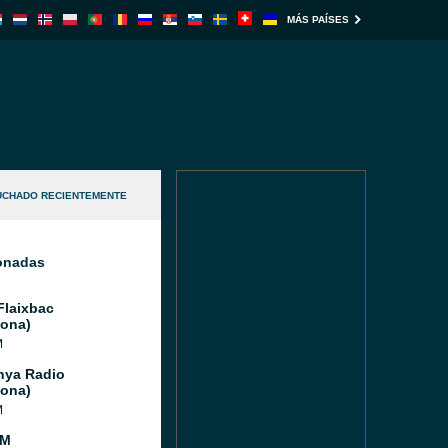
MÁS PAÍSES
UCHADO RECIENTEMENTE
ionadas
Flaixbac
lona)
M
nya Radio
lona)
M
FM