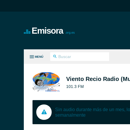
Emisora
.org.es
MENÚ
S GÉNEROS
Viento Recio Radio (Mu
101.3 FM
Sin audio durante más de un mes, 
semanalmente