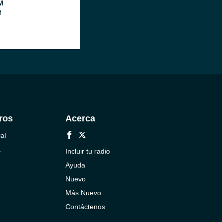
M
M
ros
Acerca
al
a
Incluir tu radio
Ayuda
Nuevo
Más Nuevo
Contáctenos