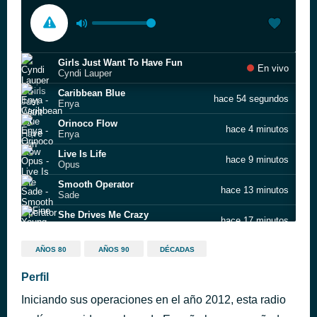
Girls Just Want To Have Fun
En vivo
Cyndi Lauper
Caribbean Blue
hace 54 segundos
Enya
Orinoco Flow
hace 4 minutos
Enya
Live Is Life
hace 9 minutos
Opus
Smooth Operator
hace 13 minutos
Sade
She Drives Me Crazy
hace 17 minutos
Fine Young Cannibals
Need You Tonight
hace 20 minutos
AÑOS 80
AÑOS 90
DÉCADAS
INXS
New Sensation
Perfil
hace 24 minutos
INXS
Iniciando sus operaciones en el año 2012, esta radio
Bette Davis Eyes
hace 28 minutos
Kim Carnes