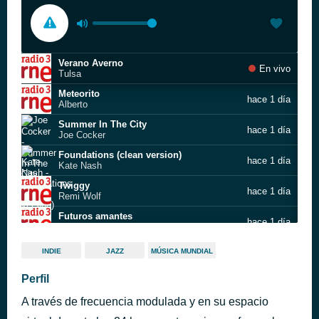
Verano Averno
En vivo
Tulsa
Meteorito
hace 1 día
Alberto
Summer In The City
hace 1 día
Joe Cocker
Foundations (clean version)
hace 1 día
Kate Nash
Twiggy
hace 1 día
Remi Wolf
Futuros amantes
hace 1 día
Guitarricadelafuente
Rugío de Sentir
hace 1 día
INDIE
JAZZ
MÚSICA MUNDIAL
Paco Pecado
Ya no siento nada
Perfil
hace 1 día
Alizzz
A través de frecuencia modulada y en su espacio
sólo contigo
hace 1 día
Paco Te Quiero