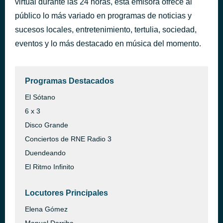
virtual durante las 24 horas, esta emisora ofrece al
Súper futuro
público lo más variado en programas de noticias y
hace 1 día
Viva Belgrado
sucesos locales, entretenimiento, tertulia, sociedad,
eventos y lo más destacado en música del momento.
Programas Destacados
El Sótano
6 x 3
Disco Grande
Conciertos de RNE Radio 3
Duendeando
El Ritmo Infinito
Locutores Principales
Elena Gómez