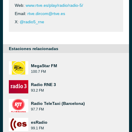
Web:
www.rtve.es/play/radio/radio-5/
Email:
rtve.dircom@rtve.es
X:
@radio5_rne
Estaciones relacionadas
MegaStar FM
100.7 FM
Radio RNE 3
93.2 FM
Radio TeleTaxi (Barcelona)
97.7 FM
esRadio
99.1 FM