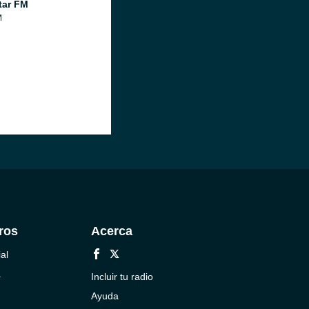
tar FM
M
ros
Acerca
al
a
Incluir tu radio
Ayuda