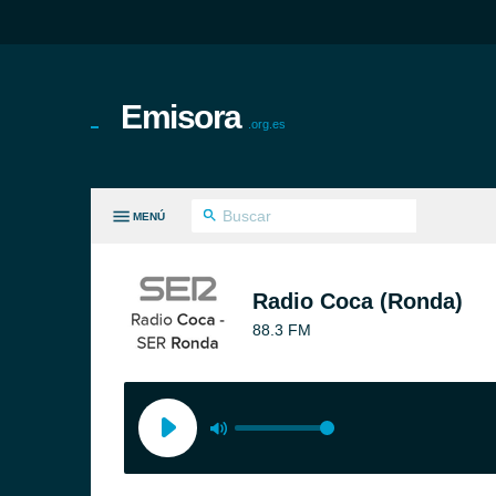
Emisora
.org.es
MENÚ
S GÉNEROS
Radio Coca (Ronda)
88.3 FM