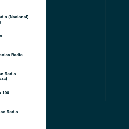
dio (Nacional)
M
o
Sonica Radio
n Radio
oza)
 100
co Radio