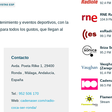
92.4 FM
VISTAS ESP
RNE Ra
104.9 F
tenimiento y eventos deportivos, con la
para todos los gustos, que llegan al
esRadi
99.1 FM
Ibiza 
95.2 FM
Contacto
Vaugha
Avda. Poeta Rilke 1, 29400
(Zarag
Ronda , Málaga, Andalucía,
91.4 FM
España
Cadena
99.5 FM
Tel.:
952 506 170
Flamen
Web:
cadenaser.com/radio-
Stream
coca-ser-ronda/