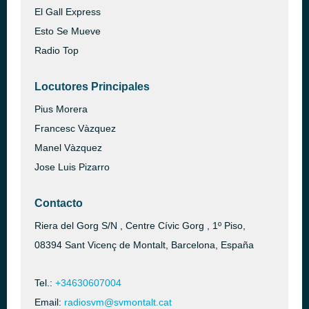
El Gall Express
Esto Se Mueve
Radio Top
Locutores Principales
Pius Morera
Francesc Vàzquez
Manel Vàzquez
Jose Luis Pizarro
Contacto
Riera del Gorg S/N , Centre Cívic Gorg , 1º Piso,
08394 Sant Vicenç de Montalt, Barcelona, España
Tel.:
+34630607004
Email:
radiosvm@svmontalt.cat