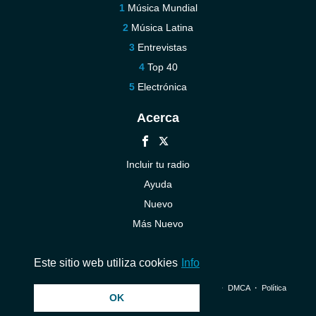
Música Mundial
Música Latina
Entrevistas
Top 40
Electrónica
Acerca
Incluir tu radio
Ayuda
Nuevo
Más Nuevo
Contáctenos
Este sitio web utiliza cookies
Info
© 2026 InstantAudio. Reservados todos los derechos. ・
DMCA
・
Política
OK
de privacidad