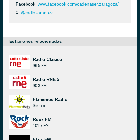
Facebook:
www.facebook.com/cadenaser.zaragoza/
X:
@radiozaragoza
Estaciones relacionadas
Radio Clásica
96.5 FM
Radio RNE 5
90.3 FM
Flamenco Radio
Stream
Rock FM
101.7 FM
Flaix FM