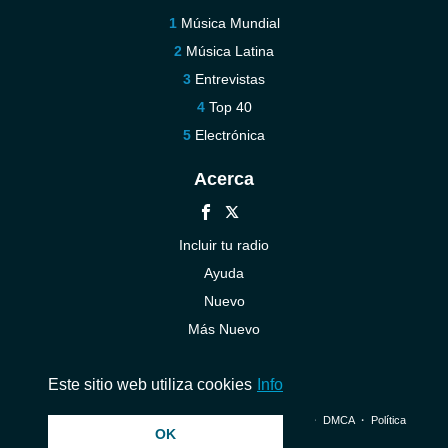
Música Mundial
Música Latina
Entrevistas
Top 40
Electrónica
Acerca
Incluir tu radio
Ayuda
Nuevo
Más Nuevo
Contáctenos
Este sitio web utiliza cookies
Info
© 2026 InstantAudio. Reservados todos los derechos. ・
DMCA
・
Política
OK
de privacidad