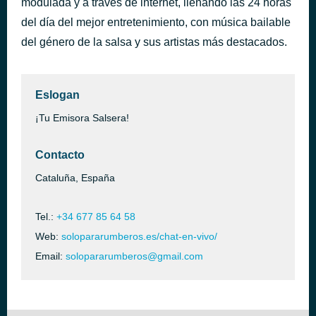
modulada y a través de internet, llenando las 24 horas
CANTO AL AMOR - MIGUEL O., YOLANDITA R. Y TITO G.
del día del mejor entretenimiento, con música bailable
SONORA PONCEÑA (LA MAS SUREÑA)
del género de la salsa y sus artistas más destacados.
Eslogan
¡Tu Emisora Salsera!
Contacto
Cataluña, España
Tel.:
+34 677 85 64 58
Web:
solopararumberos.es/chat-en-vivo/
Email:
solopararumberos@gmail.com