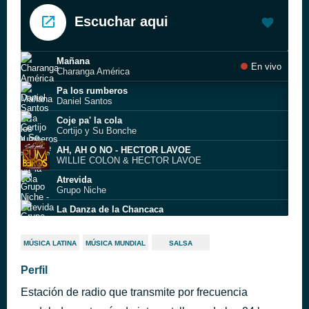
Escuchar aqui
Mañana
En vivo
Charanga América
Pa los rumberos
Daniel Santos
Coje pa' la cola
Cortijo y Su Bonche
AH, AH O NO - HECTOR LAVOE
WILLIE COLON & HECTOR LAVOE
Atrevida
Grupo Niche
La Danza de la Chancaca
Grupo Niche
Quien sabe, sabe
MÚSICA LATINA
MÚSICA MUNDIAL
SALSA
Latin Tempo
Eres
Perfil
Edgar Moncada
Estación de radio que transmite por frecuencia
ANTES LA TUVE YO - MELON
JOHNNY PACHECO