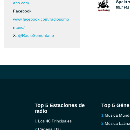
Spektr
ano.com
98.7 FM
Facebook:
www.facebook.com/radiosomo
ntano/
X:
@RadioSomontano
Top 5 Estaciones de
Top 5 Géne
radio
Música Mundi
Los 40 Principales
Música Latin
Cadena 100