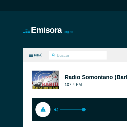
Emisora
.org.es
MENÚ
S GÉNEROS
Radio Somontano (Bar
107.4 FM