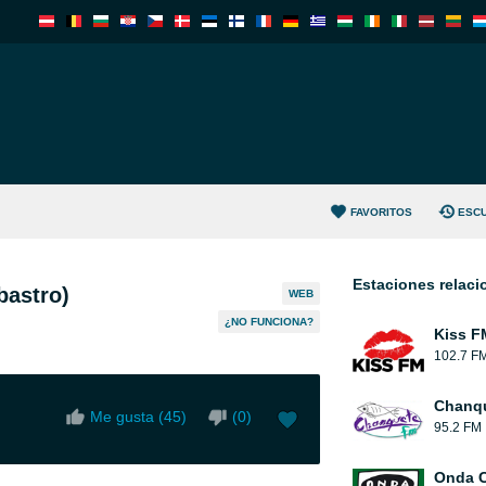
FAVORITOS
ESC
Estaciones relac
bastro)
WEB
¿NO FUNCIONA?
Kiss F
102.7 F
Chanqu
Me gusta (
45
)
(
0
)
95.2 FM
Onda 