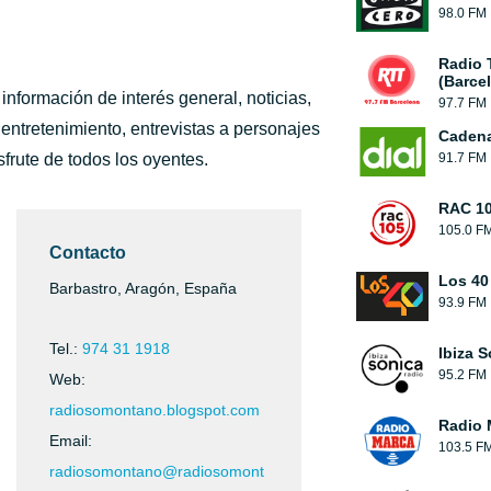
98.0 FM
Radio 
(Barce
formación de interés general, noticias,
97.7 FM
entretenimiento, entrevistas a personajes
Cadena
frute de todos los oyentes.
91.7 FM
RAC 1
105.0 F
Contacto
Los 40
Barbastro, Aragón, España
93.9 FM
Tel.:
974 31 1918
Ibiza 
95.2 FM
Web:
radiosomontano.blogspot.com
Radio 
Email:
103.5 F
radiosomontano@radiosomont