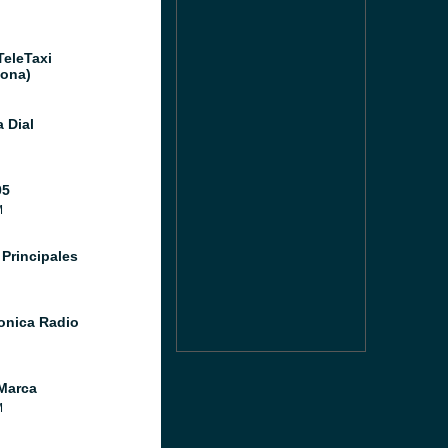
TeleTaxi
lona)
 Dial
05
M
 Principales
Sonica Radio
Marca
M