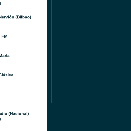
M
Nervión (Bilbao)
a FM
María
Clásica
dio (Nacional)
M