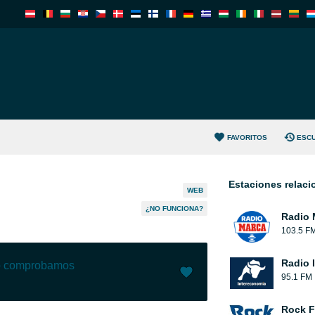
FAVORITOS
ESC
Estaciones relac
WEB
¿NO FUNCIONA?
Radio 
103.5 F
Radio 
lo comprobamos
95.1 FM
Me gusta (
0
)
(
0
)
Rock 