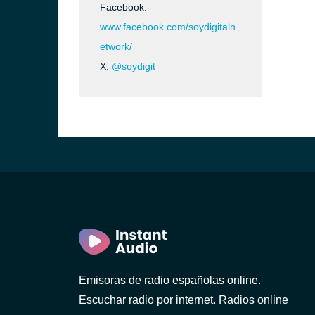
Facebook:
www.facebook.com/soydigitaln
etwork/
X:
@soydigit
Emisoras de radio españolas online.
Escuchar radio por internet. Radios online