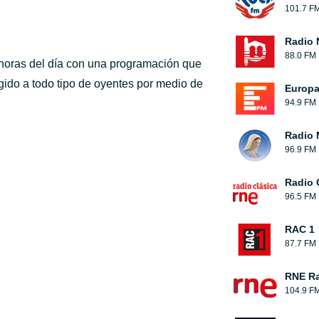
101.7 F
Radio 
88.0 FM
 horas del día con una programación que
igido a todo tipo de oyentes por medio de
Europ
94.9 FM
Radio 
96.9 FM
Radio 
96.5 FM
RAC 1
87.7 FM
RNE Ra
104.9 F