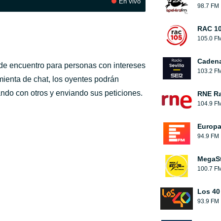
En vivo
98.7 FM
RAC 1
105.0 F
Cadena
de encuentro para personas con intereses
103.2 F
mienta de chat, los oyentes podrán
ndo con otros y enviando sus peticiones.
RNE Ra
104.9 F
Europ
94.9 FM
MegaS
100.7 F
Los 40
93.9 FM