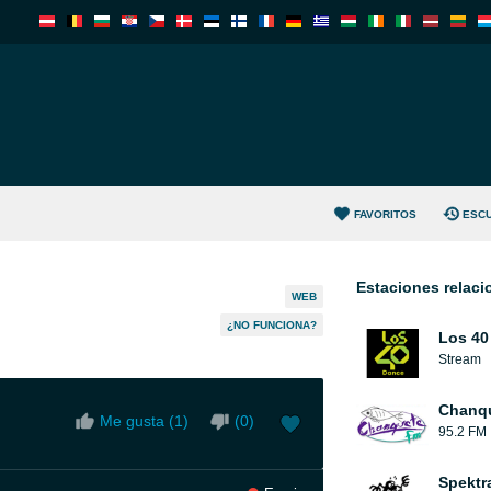
FAVORITOS
ESC
Estaciones relac
WEB
¿NO FUNCIONA?
Los 40
Stream
Chanqu
Me gusta (
1
)
(
0
)
95.2 FM
Spektr