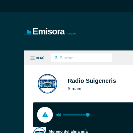
Emisora
.org.es
MENÚ
S GÉNEROS
Radio Suigeneris
Stream
Moreno del alma mía