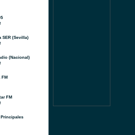
05
M
 SER (Sevilla)
M
dio (Nacional)
M
a FM
tar FM
M
 Principales