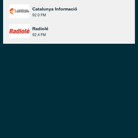
Catalunya Informació
92.0 FM
Radiolé
92.4 FM