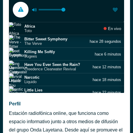
Africa
En vivo
Toto
Bitter Sweet Symphony
hace 28 segundos
The Verve
Killing Me Softly
hace 6 minutos
Fugees
Have You Ever Seen the Rain?
hace 12 minutos
Creedence Clearwater Revival
Narcotic
hace 18 minutos
Liquido
Little Lies
hace 22 minutos
Fleetwood Mac
Someone You Loved
Perfil
hace 27 minutos
Lewis Capaldi
Estación radiofónica online, que funciona como
¿Qué hace una chica como tú en un sitio como este?
hace 31 minutos
Burning
espacio informativo junto a otros medios de difusión
More Than This
del grupo Onda Layetana. Desde aquí se promueve el
hace 35 minutos
10,000 Maniacs