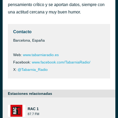
pensamiento crítico y se aportan datos, siempre con
Pero a tu lado
hace 40 minutos
Los Secretos
una actitud cercana y muy buen humor.
Contacto
Barcelona, España
Web:
www.tabarniaradio.es
Facebook:
www.facebook.com/TabarniaRadio/
X:
@Tabarnia_Radio
Estaciones relacionadas
RAC 1
87.7 FM