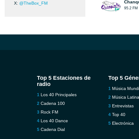
Chanqu
X:
@TheBox_FM
95.2 FM
Top 5 Estaciones de
Top 5 Géne
radio
Música Mundi
Los 40 Principales
Música Latin
Cadena 100
Entrevistas
Rock FM
Top 40
Los 40 Dance
Electrónica
Cadena Dial