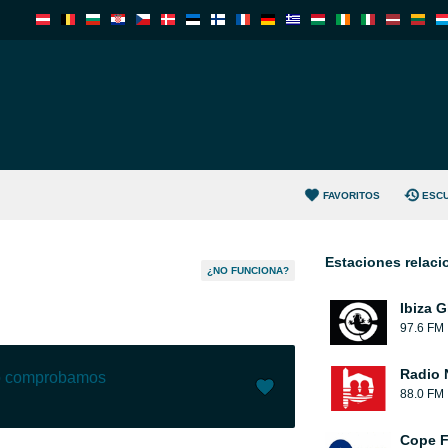
FAVORITOS
ESC
Estaciones relac
¿NO FUNCIONA?
Ibiza G
97.6 FM
Radio 
lo comprobamos
88.0 FM
Me gusta (
16
)
(
0
)
Cope 