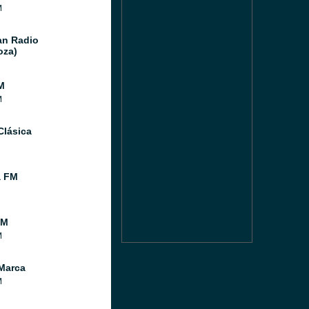
M
n Radio
oza)
M
M
Clásica
a FM
FM
M
Marca
M