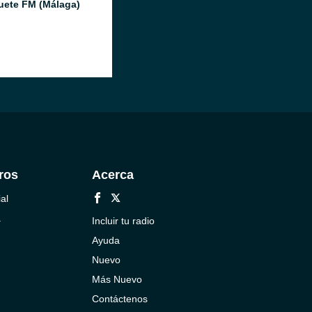
ete FM (Málaga)
ros
Acerca
al
a
Incluir tu radio
Ayuda
Nuevo
Más Nuevo
Contáctenos