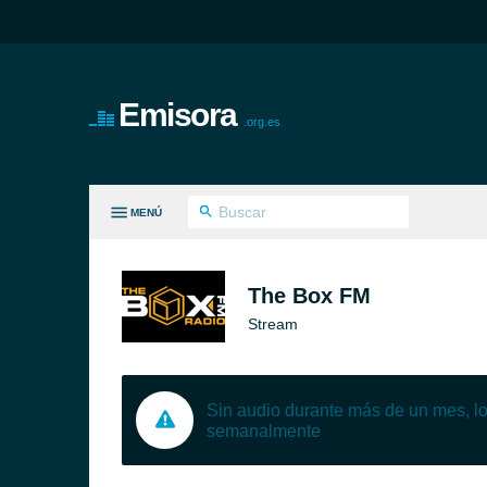
Emisora
.org.es
MENÚ
S GÉNEROS
The Box FM
Stream
Sin audio durante más de un mes, 
semanalmente