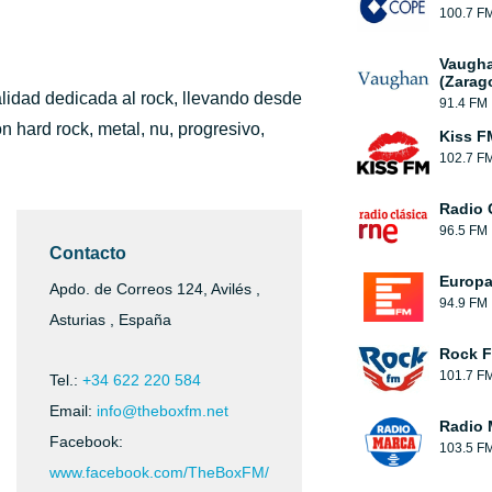
100.7 F
Vaugha
(Zarag
lidad dedicada al rock, llevando desde
91.4 FM
n hard rock, metal, nu, progresivo,
Kiss F
102.7 F
Radio 
96.5 FM
Contacto
Europ
Apdo. de Correos 124, Avilés ,
94.9 FM
Asturias , España
Rock 
101.7 F
Tel.:
+34 622 220 584
Email:
info@theboxfm.net
Radio 
Facebook:
103.5 F
www.facebook.com/TheBoxFM/