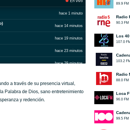
En vivo
89.9 FM
hace 1 minuto
Radio 
90.3 FM
o)
hace 14 minutos
Los 40
hace 19 minutos
107.0 F
hace 23 minutos
Cadena
103.2 F
hace 29 minutos
Radio 
hace 36 minutos
88.0 FM
ndo a través de su presencia virtual,
hace 44 minutos
a Palabra de Dios, sano entretenimiento
Loca 
billo]
speranza y redención.
96.0 FM
hace 52 minutos
Cadena
hace 57 minutos
99.5 FM