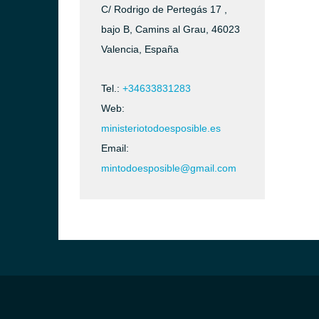
C/ Rodrigo de Pertegás 17 ,
bajo B, Camins al Grau, 46023
Valencia, España
Tel.:
+34633831283
Web:
ministeriotodoesposible.es
Email:
mintodoesposible@gmail.com