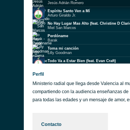
Jesús Adrián Romero
Espíritu Santo Ven a Mí
Arturo Giraldo Jr.
No Hay Lugar Mas Alto (feat. Christine D Clari
Miel San Marcos
Perdóname
Barak
Toma mi canción
Lilly Goodman
Todo Va a Estar Bien (feat. Evan Craft)
Redimi2, Evan Craft
Dios incomparable
Perfil
Generación 12
Ministerio radial que llega desde Valencia al mu
El Que Ama Mi Alma
Doris Machin
compartiendo con la audiencia enseñanzas de l
Hemos Vencido / El Grito De El Shaddai [Estri
para todas las edades y un mensaje de amor, e
Paul Wilbur
Ven (Un Salvador)
Música Más Vida
Contacto