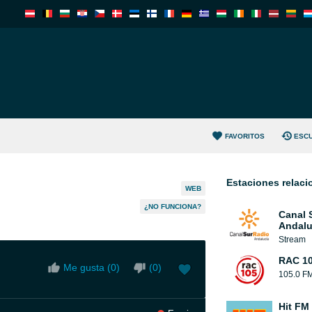
FAVORITOS
ESC
Estaciones relac
WEB
¿NO FUNCIONA?
Canal 
Andalu
Stream
RAC 1
Me gusta (
0
)
(
0
)
105.0 F
Hit FM