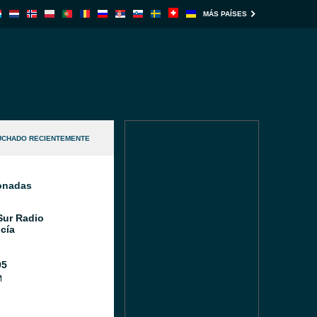
MÁS PAÍSES
UCHADO RECIENTEMENTE
ionadas
Sur Radio
cía
05
M