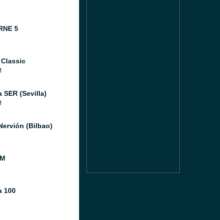
RNE 5
 Classic
M
 SER (Sevilla)
M
Nervión (Bilbao)
FM
 100