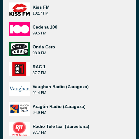
Kiss FM
102.7 FM
Cadena 100
99.5 FM
Onda Cero
98.0 FM
RAC 1
87.7 FM
Vaughan Radio (Zaragoza)
91.4 FM
Aragón Radio (Zaragoza)
94.9 FM
Radio TeleTaxi (Barcelona)
97.7 FM