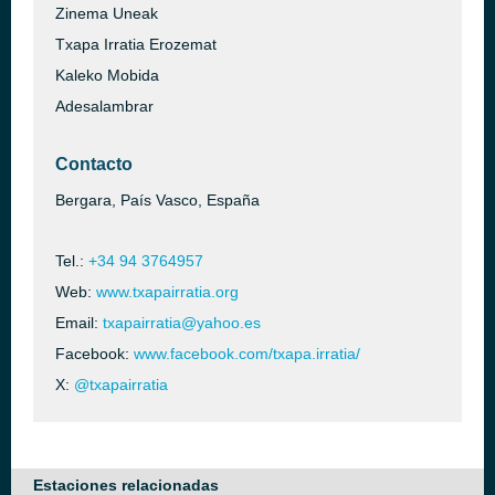
Zinema Uneak
Txapa Irratia Erozemat
Kaleko Mobida
Adesalambrar
Contacto
Bergara, País Vasco, España
Tel.:
+34 94 3764957
Web:
www.txapairratia.org
Email:
txapairratia@yahoo.es
Facebook:
www.facebook.com/txapa.irratia/
X:
@txapairratia
Estaciones relacionadas