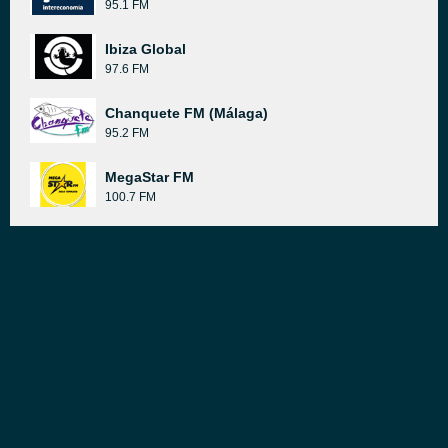
95.1 FM
Ibiza Global
97.6 FM
Chanquete FM (Málaga)
95.2 FM
MegaStar FM
100.7 FM