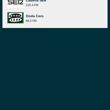
Cadena SER
105.4 FM
Onda Cero
98.0 FM