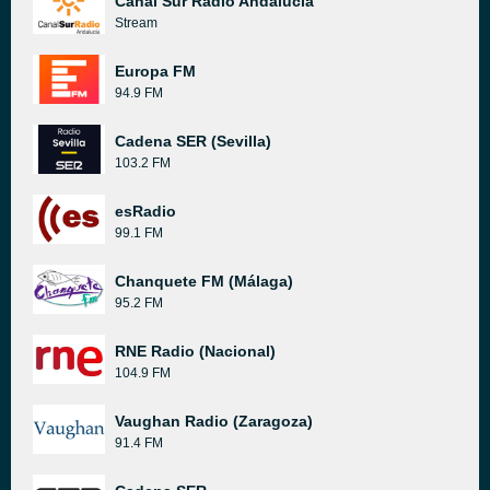
Canal Sur Radio Andalucía
Stream
Europa FM
94.9 FM
Cadena SER (Sevilla)
103.2 FM
esRadio
99.1 FM
Chanquete FM (Málaga)
95.2 FM
RNE Radio (Nacional)
104.9 FM
Vaughan Radio (Zaragoza)
91.4 FM