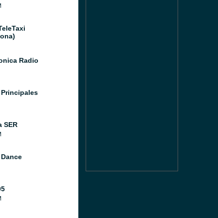
M
TeleTaxi
lona)
Sonica Radio
 Principales
a SER
M
 Dance
05
M