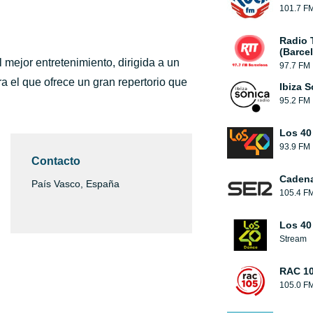
101.7 F
Radio 
(Barce
 mejor entretenimiento, dirigida a un
97.7 FM
ra el que ofrece un gran repertorio que
Ibiza 
95.2 FM
Los 40
93.9 FM
Contacto
Caden
País Vasco, España
105.4 F
Los 40
Stream
RAC 1
105.0 F