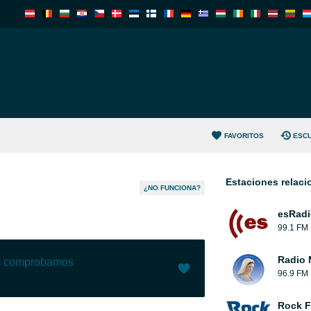
FAVORITOS
ESC
Estaciones relac
¿NO FUNCIONA?
esRadi
99.1 FM
Radio 
lo comprobamos
96.9 FM
Me gusta (
0
)
(
0
)
Rock 