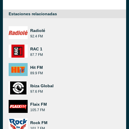
Estaciones relacionadas
Radiolé
92.4 FM
RAC 1
87.7 FM
Hit FM
89.9 FM
Ibiza Global
97.6 FM
Flaix FM
105.7 FM
Rock FM
101.7 FM