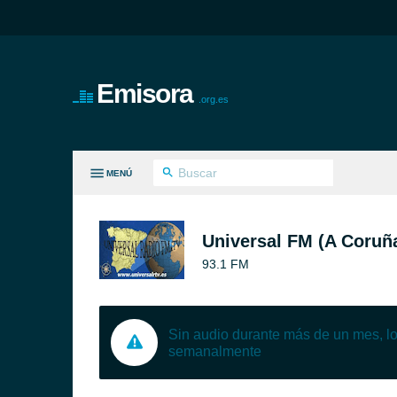
Emisora
.org.es
MENÚ
S GÉNEROS
Universal FM (A Coruñ
93.1 FM
Sin audio durante más de un mes, 
semanalmente