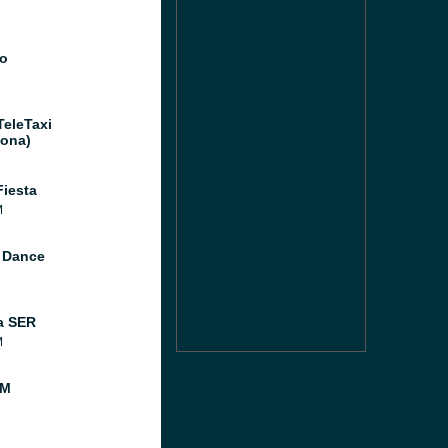
o
TeleTaxi
lona)
Fiesta
M
 Dance
a SER
M
FM