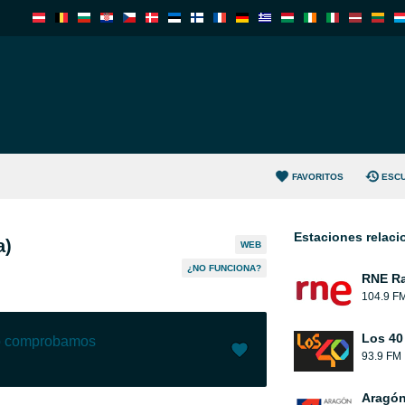
FAVORITOS
ESC
Estaciones relac
a)
WEB
¿NO FUNCIONA?
RNE Ra
104.9 F
Los 40
lo comprobamos
93.9 FM
Me gusta (
4
)
(
1
)
Aragón