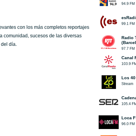
94.9 FM
esRadi
99.1 FM
elevantes con los más completos reportajes
 la comunidad, sucesos de las diversas
Radio 
(Barce
del día.
97.7 FM
Canal 
103.9 F
Los 40
Stream
Caden
105.4 F
Loca 
96.0 FM