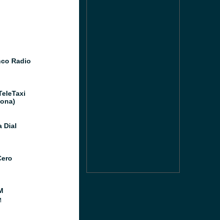
co Radio
TeleTaxi
lona)
 Dial
Cero
M
M