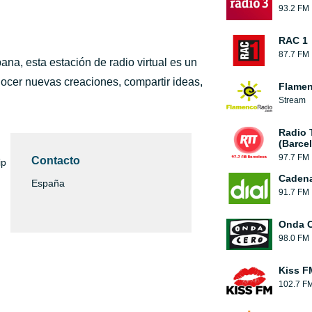
93.2 FM
RAC 1
87.7 FM
bana, esta estación de radio virtual es un
ocer nuevas creaciones, compartir ideas,
Flamen
Stream
Radio 
(Barce
97.7 FM
Contacto
ip
Cadena
España
91.7 FM
Onda 
98.0 FM
Kiss F
102.7 F