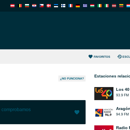
FAVORITOS
ESC
Estaciones relac
¿NO FUNCIONA?
Los 40
93.9 FM
Aragón
lo comprobamos
94.9 FM
Me gusta (
55
)
(
0
)
Radio 