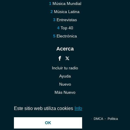
Música Mundial
Música Latina
Entrevistas
Top 40
Electrónica
Acerca
Incluir tu radio
Ayuda
Nuevo
Más Nuevo
Contáctenos
Este sitio web utiliza cookies
Info
© 2026 InstantAudio. Reservados todos los derechos. ・
DMCA
・
Política
OK
de privacidad