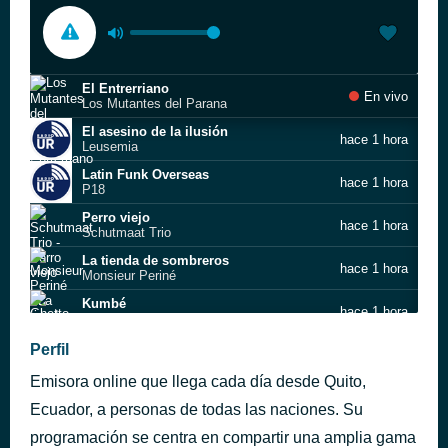
El Entrerriano
En vivo
Los Mutantes del Parana
El asesino de la ilusión
hace 1 hora
Leusemia
Latin Funk Overseas
hace 1 hora
P18
Perro viejo
hace 1 hora
Schutmaat Trio
La tienda de sombreros
hace 1 hora
Monsieur Periné
Kumbé
hace 1 hora
Ghetto Kumbé
Fuego
Perfil
hace 2 horas
Bomba Estéreo
Emisora online que llega cada día desde Quito,
Paraiso
hace 2 horas
Flavia Coelho
Ecuador, a personas de todas las naciones. Su
Calaveras y diablitos
programación se centra en compartir una amplia gama
hace 3 horas
Los Fabulosos Cadillacs