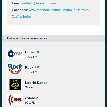
Email:
uribefm@uribefm.com
Facebook:
www.facebook.com/UribefmGorlizirratia/
X:
@uribefm
Estaciones relacionadas
Cope FM
100.7 FM
Rock FM
101.7 FM
Los 40 Dance
Stream
esRadio
99.1 FM