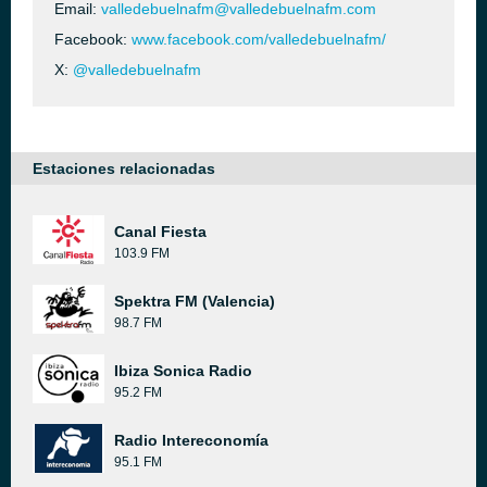
Email:
valledebuelnafm@valledebuelnafm.com
Facebook:
www.facebook.com/valledebuelnafm/
X:
@valledebuelnafm
Estaciones relacionadas
Canal Fiesta
103.9 FM
Spektra FM (Valencia)
98.7 FM
Ibiza Sonica Radio
95.2 FM
Radio Intereconomía
95.1 FM