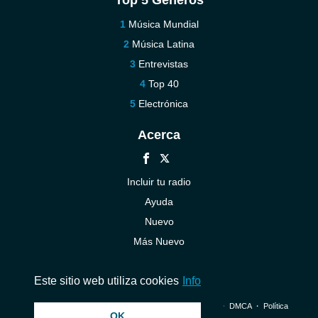
Top 5 Géneros
Música Mundial
Música Latina
Entrevistas
Top 40
Electrónica
Acerca
Incluir tu radio
Ayuda
Nuevo
Más Nuevo
Contáctenos
Este sitio web utiliza cookies
Info
© 2026 InstantAudio. Reservados todos los derechos. ・
DMCA
・
Política
OK
de privacidad