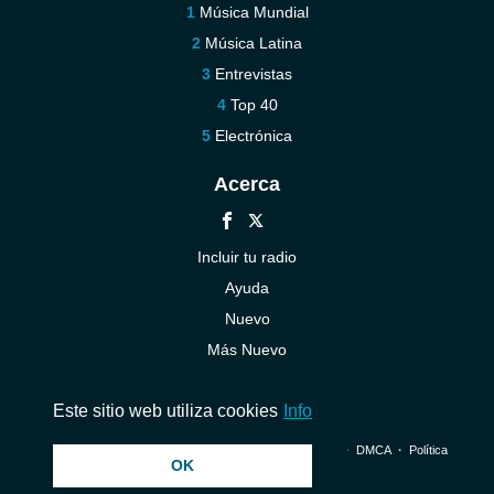
Música Mundial
Música Latina
Entrevistas
Top 40
Electrónica
Acerca
Incluir tu radio
Ayuda
Nuevo
Más Nuevo
Contáctenos
Este sitio web utiliza cookies
Info
© 2026 InstantAudio. Reservados todos los derechos. ・
DMCA
・
Política
OK
de privacidad