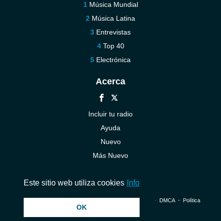
Música Mundial
Música Latina
Entrevistas
Top 40
Electrónica
Acerca
Incluir tu radio
Ayuda
Nuevo
Más Nuevo
Contáctenos
Este sitio web utiliza cookies
Info
© 2026 InstantAudio. Reservados todos los derechos. ・
DMCA
・
Política
OK
de privacidad