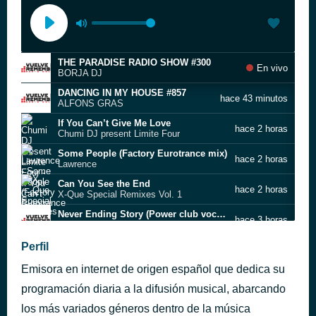
THE PARADISE RADIO SHOW #300
En vivo
BORJA DJ
DANCING IN MY HOUSE #857
hace 43 minutos
ALFONS GRAS
If You Can’t Give Me Love
hace 2 horas
Chumi DJ present Limite Four
Some People (Factory Eurotrance mix)
hace 2 horas
Lawrence
Can You See the End
hace 2 horas
X-Que Special Remixes Vol. 1
Never Ending Story (Power club vocal mix)
hace 3 horas
DJ AC-DC
Dreaming
Perfil
hace 3 horas
Blue Star
Emisora en internet de origen español que dedica su
Walk Away
hace 3 horas
BARBAROJA
programación diaria a la difusión musical, abarcando
The Infinity
los más variados géneros dentro de la música
hace 3 horas
Dj Jandro Fernandez & Dj Isa