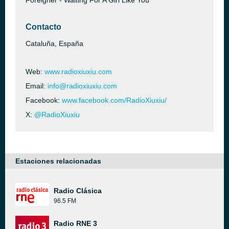
Foreigner - Waiting For A Girl Like You
Contacto
Cataluña, España
Web:
www.radioxiuxiu.com
Email:
info@radioxiuxiu.com
Facebook:
www.facebook.com/RadioXiuxiu/
X:
@RadioXiuxiu
Estaciones relacionadas
Radio Clásica
96.5 FM
Radio RNE 3