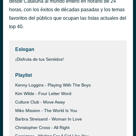
desde Cataluña al mundo entero en horario de 24
The Weekend
horas, con los éxitos de décadas pasadas y los temas
hace 39 minutos
The Driver Era
favoritos del público que ocupan las listas actuales del
top 40.
Eslogan
¡Disfruta de tus Sentidos!
Playlist
Kenny Loggins - Playing With The Boys
Kim Wilde - Four Letter Word
Culture Club - Move Away
Miko Mission - The World Is You
Barbra Streisand - Woman In Love
Christopher Cross - All Right