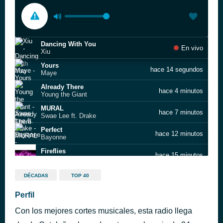
Dancing With You
En vivo
Xiu
Yours
hace 14 segundos
Maye
Already There
hace 4 minutos
Young the Giant
MURAL
hace 7 minutos
Swae Lee ft. Drake
Perfect
hace 12 minutos
Bayonne
Fireflies
hace 15 minutos
Martin Garrix & U2
Break Up in Reve
hace 22 minutos
DÉCADAS
TOP 40
Teddy Swims
SOLPULSE SWEET LOVE
Perfil
hace 26 minutos
SOLPULSE SWEET LOVE
Con los mejores cortes musicales, esta radio llega
In The Middle
hace 32 minutos
White Lies