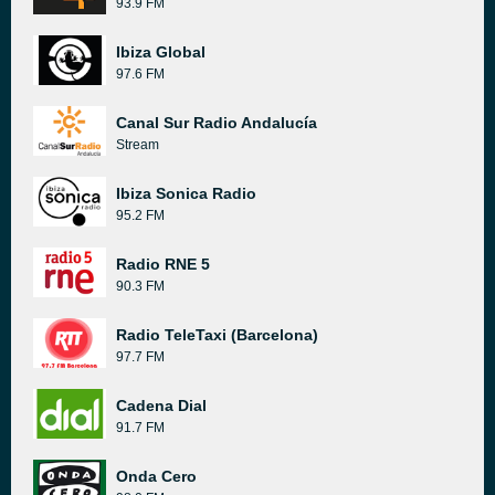
93.9 FM
Ibiza Global
97.6 FM
Canal Sur Radio Andalucía
Stream
Ibiza Sonica Radio
95.2 FM
Radio RNE 5
90.3 FM
Radio TeleTaxi (Barcelona)
97.7 FM
Cadena Dial
91.7 FM
Onda Cero