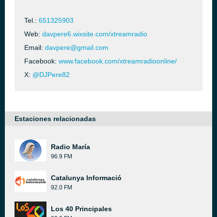
Tel.:
651325903
Web:
davpere6.wixsite.com/xtreamradio
Email:
davpere@gmail.com
Facebook:
www.facebook.com/xtreamradioonline/
X:
@DJPere82
Estaciones relacionadas
Radio María
96.9 FM
Catalunya Informació
92.0 FM
Los 40 Principales