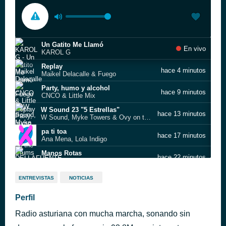
Un Gatito Me Llamó
En vivo
KAROL G
Replay
hace 4 minutos
Maikel Delacalle & Fuego
Party, humo y alcohol
hace 9 minutos
CNCO & Little Mix
W Sound 23 "5 Estrellas"
hace 13 minutos
W Sound, Myke Towers & Ovy on the Drums
pa ti toa
hace 17 minutos
Ana Mena, Lola Indigo
Manos Rotas
hace 22 minutos
DELLAFUENTE
Ni tú ni nadie
hace 29 minutos
ENTREVISTAS
NOTICIAS
Dr. Bellido
Hiekka
Perfil
hace 33 minutos
Nicky Jam x J. Balvin x Anuel AA x Arcángel
Radio asturiana con mucha marcha, sonando sin
Deja Vu
hace 37 minutos
INNA, Bob Taylor