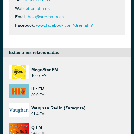
Tel.:
34984200394
Web:
xtremafm.es
Email:
hola@xtremafm.es
Facebook:
www.facebook.com/xtremafm/
Estaciones relacionadas
MegaStar FM
100.7 FM
Hit FM
89.9 FM
Vaughan Radio (Zaragoza)
91.4 FM
Q FM
94.3 FM