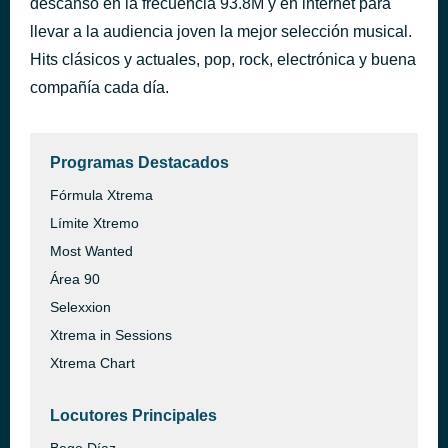
descanso en la frecuencia 93.8M y en internet para
Sigo extrañándote
llevar a la audiencia joven la mejor selección musical.
hace 42 minutos
J. Balvin & Khalid
Hits clásicos y actuales, pop, rock, electrónica y buena
compañía cada día.
Programas Destacados
Fórmula Xtrema
Límite Xtremo
Most Wanted
Área 90
Selexxion
Xtrema in Sessions
Xtrema Chart
Locutores Principales