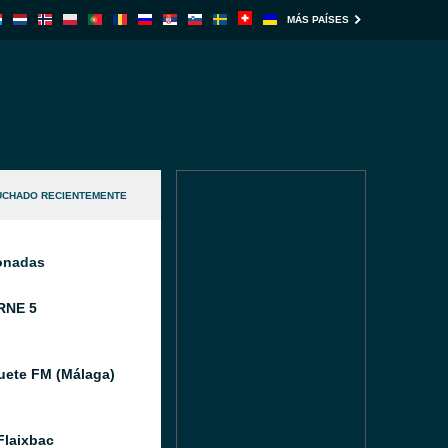
MÁS PAÍSES
UCHADO RECIENTEMENTE
ionadas
RNE 5
ete FM (Málaga)
Flaixbac