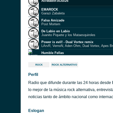
Acratador30Jul26
EMAROCK
Garazi Zabaleta
Falsa Amizade
Post Mortem
De Labio en Labio
Juanito Piquete y los Mataesquiroles
Power is evil! - Dual Vortex remix
LArvR, VernoN, Aden Ohm, Dual Vortex, Apes Br
Humble Fellas
Sewer Brigade
Tecnocerebro
ROCK
ROCK ALTERNATIVO
37 Hostias
Perfil
A muerte
Monstruacion
Radio que difunde durante las 24 horas desde
White Punks on Hope
Crass
lo mejor de la música rock alternativa, entrevi
noticias tanto de ámbito nacional como internac
lepotikzintzilik
Eslogan