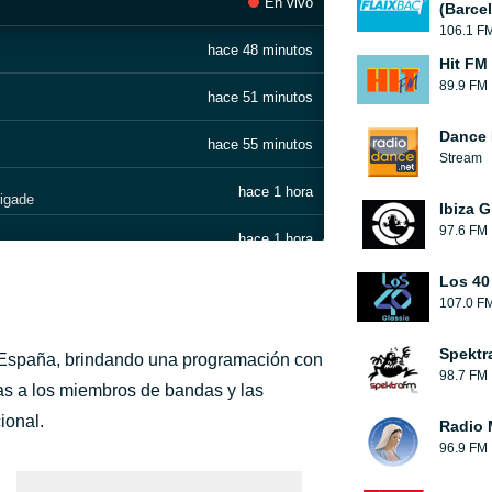
En vivo
(Barce
106.1 F
hace 48 minutos
Hit FM
89.9 FM
hace 51 minutos
Dance 
hace 55 minutos
Stream
hace 1 hora
igade
Ibiza G
97.6 FM
hace 1 hora
Los 40
hace 1 hora
107.0 F
hace 1 hora
Spektr
 España, brindando una programación con
98.7 FM
hace 1 hora
stas a los miembros de bandas y las
ional.
Radio 
hace 1 hora
96.9 FM