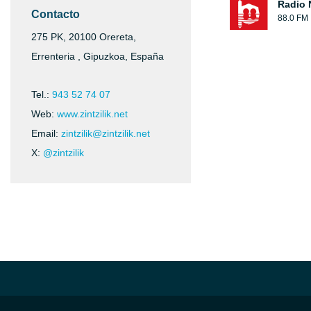
Radio 
Contacto
88.0 FM
275 PK, 20100 Orereta,
Errenteria , Gipuzkoa, España
Tel.:
943 52 74 07
Web:
www.zintzilik.net
Email:
zintzilik@zintzilik.net
X:
@zintzilik