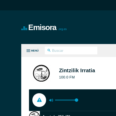
Emisora
.org.es
MENÚ
S GÉNEROS
Zintzilik Irratia
100.0 FM