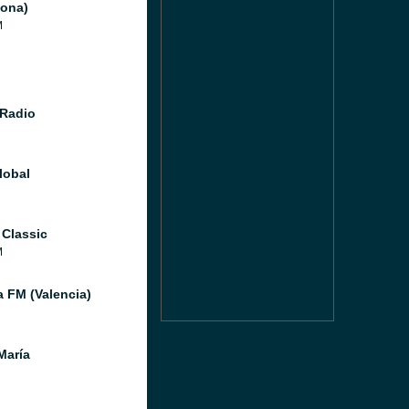
lona)
M
Radio
lobal
 Classic
M
a FM (Valencia)
María