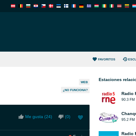
FAVORITOS
ESC
Estaciones relac
WEB
¿NO FUNCIONA?
Radio 
90.3 FM
Chanqu
Me gusta (
24
)
(
0
)
95.2 FM
Radio 