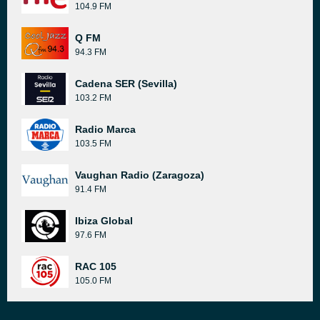
104.9 FM
Q FM
94.3 FM
Cadena SER (Sevilla)
103.2 FM
Radio Marca
103.5 FM
Vaughan Radio (Zaragoza)
91.4 FM
Ibiza Global
97.6 FM
RAC 105
105.0 FM