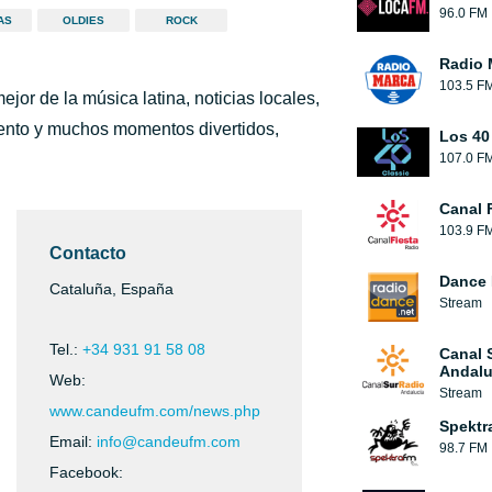
96.0 FM
AS
OLDIES
ROCK
Radio 
103.5 F
ejor de la música latina, noticias locales,
ento y muchos momentos divertidos,
Los 40
107.0 F
Canal 
103.9 F
Contacto
Dance 
Cataluña, España
Stream
Tel.:
+34 931 91 58 08
Canal 
Andalu
Web:
Stream
www.candeufm.com/news.php
Spektr
Email:
info@candeufm.com
98.7 FM
Facebook: