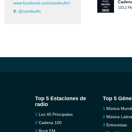
Cadena
www.facebook.com/candeufm/
103.2 F
X:
@candeufm
Top 5 Estaciones de
Top 5 Géne
radio
Música Mundi
Los 40 Principales
Música Latin
Cadena 100
Entrevistas
Rock FM