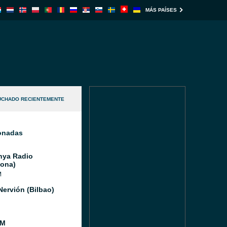
MÁS PAÍSES
UCHADO RECIENTEMENTE
ionadas
nya Radio
lona)
M
Nervión (Bilbao)
FM