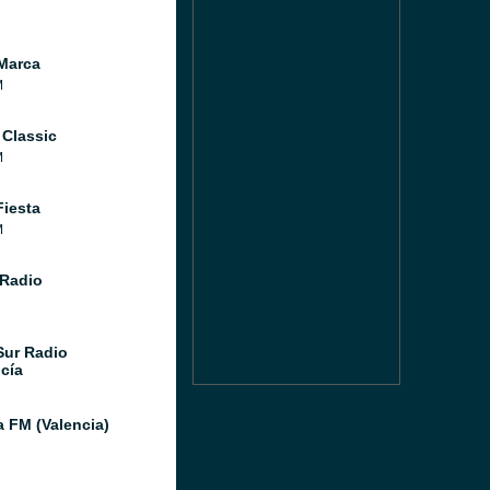
Marca
M
 Classic
M
Fiesta
M
Radio
Sur Radio
cía
a FM (Valencia)