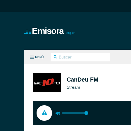
Emisora
.org.es
MENÚ
S GÉNEROS
CanDeu FM
Stream