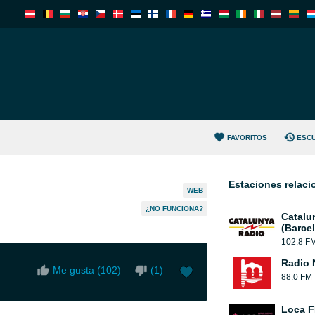
FAVORITOS
ESC
Estaciones relac
WEB
¿NO FUNCIONA?
Catalu
(Barce
102.8 F
Radio 
Me gusta (
102
)
(
1
)
88.0 FM
Loca 