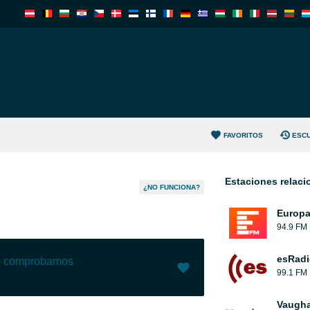
FAVORITOS
ESC
Estaciones relac
¿NO FUNCIONA?
Europ
94.9 FM
esRadi
lo comprobamos
99.1 FM
Me gusta (
0
)
(
0
)
Vaugha