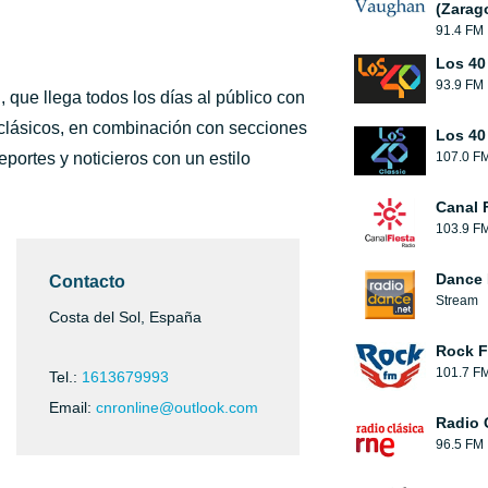
(Zarag
91.4 FM
Los 40
93.9 FM
, que llega todos los días al público con
 clásicos, en combinación con secciones
Los 40
portes y noticieros con un estilo
107.0 F
Canal 
103.9 F
Dance 
Contacto
Stream
Costa del Sol, España
Rock 
101.7 F
Tel.:
1613679993
Email:
cnronline@outlook.com
Radio 
96.5 FM