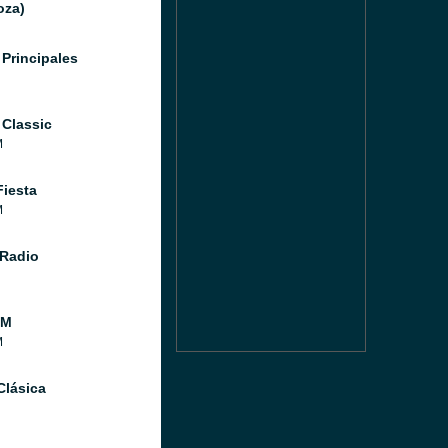
oza)
 Principales
 Classic
M
Fiesta
M
Radio
FM
M
Clásica