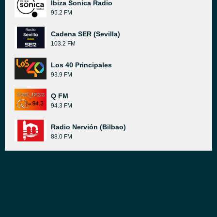
Ibiza Sonica Radio
95.2 FM
Cadena SER (Sevilla)
103.2 FM
Los 40 Principales
93.9 FM
Q FM
94.3 FM
Radio Nervión (Bilbao)
88.0 FM