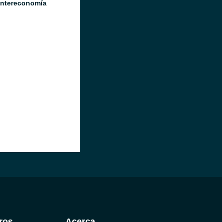
Intereconomía
ros
Acerca