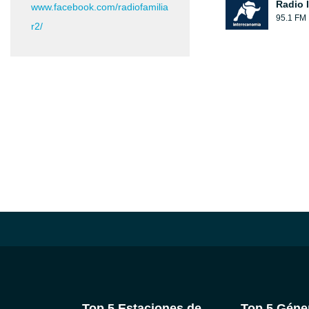
Radio 
www.facebook.com/radiofamilia
95.1 FM
r2/
Top 5 Estaciones de
Top 5 Géne