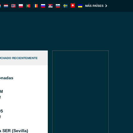
MÁS PAÍSES
UCHADO RECIENTEMENTE
ionadas
FM
M
05
M
 SER (Sevilla)