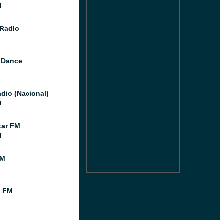
M
Radio
 Dance
dio (Nacional)
M
tar FM
M
FM
a FM