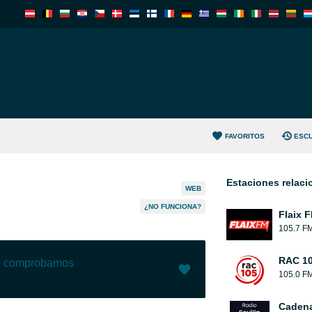
FAVORITOS
ESC
Estaciones relac
WEB
¿NO FUNCIONA?
Flaix 
105.7 F
RAC 1
lo comprobamos
105.0 F
Me gusta (
1
)
(
0
)
Cadena