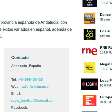
103.2 F
Dance 
Stream
 provincia española de Andalucía, con
e éxitos variados en español, además de
Los 40
.
Stream
RNE Ra
104.9 F
Contacto
MegaS
Andalucía, España
100.7 F
Tel.:
+34696403436
Loca 
96.0 FM
Web:
radio-familiar.es.tl
Email:
Europ
radio_familiar@hotmail.com
94.9 FM
Facebook: